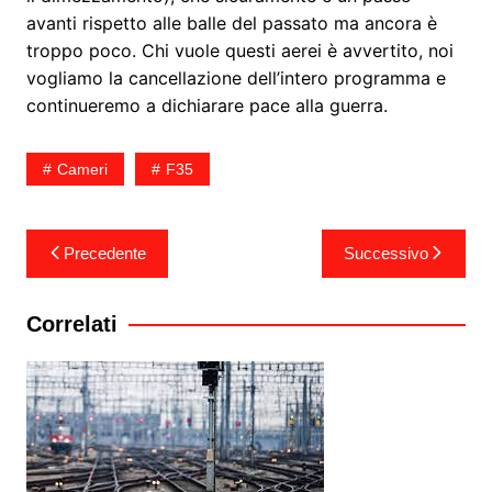
avanti rispetto alle balle del passato ma ancora è
troppo poco. Chi vuole questi aerei è avvertito, noi
vogliamo la cancellazione dell’intero programma e
continueremo a dichiarare pace alla guerra.
Cameri
F35
Navigazione
Precedente
Successivo
articoli
Correlati