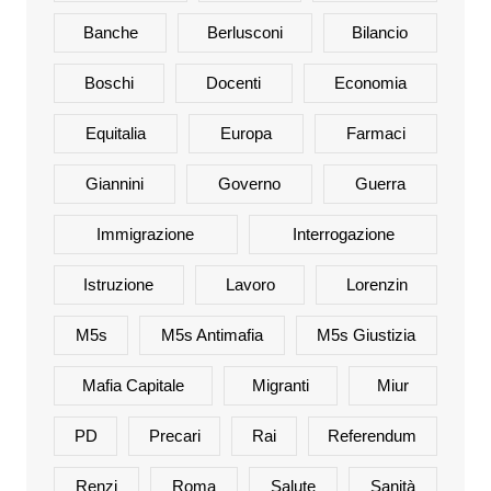
Banche
Berlusconi
Bilancio
Boschi
Docenti
Economia
Equitalia
Europa
Farmaci
Giannini
Governo
Guerra
Immigrazione
Interrogazione
Istruzione
Lavoro
Lorenzin
M5s
M5s Antimafia
M5s Giustizia
Mafia Capitale
Migranti
Miur
PD
Precari
Rai
Referendum
Renzi
Roma
Salute
Sanità