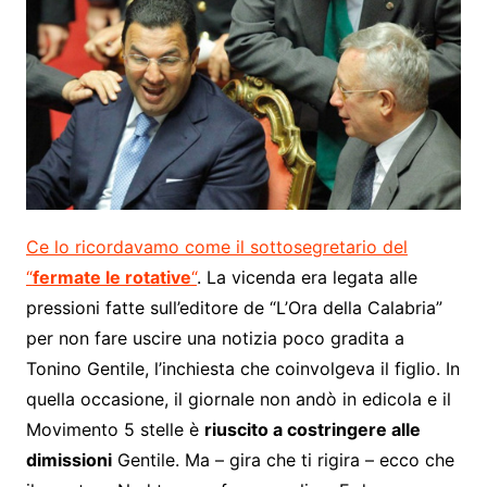
Ce lo ricordavamo come il sottosegretario del
“
fermate le rotative
“
. La vicenda era legata alle
pressioni fatte sull’editore de “L’Ora della Calabria”
per non fare uscire una notizia poco gradita a
Tonino Gentile, l’inchiesta che coinvolgeva il figlio. In
quella occasione, il giornale non andò in edicola e
il
Movimento 5 stelle è
riuscito a costringere alle
dimissioni
Gentile. Ma
– gira che ti rigira – ecco che