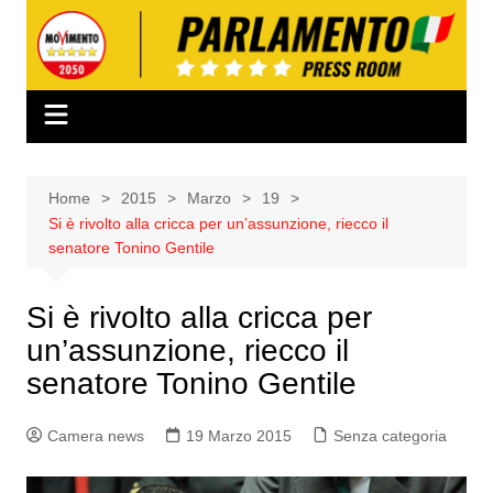
Salta
al
contenuto
Home
2015
Marzo
19
Si è rivolto alla cricca per un’assunzione, riecco il
senatore Tonino Gentile
Si è rivolto alla cricca per
un’assunzione, riecco il
senatore Tonino Gentile
Camera news
19 Marzo 2015
Senza categoria