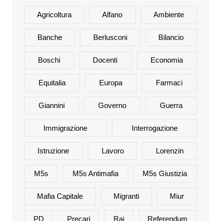
Agricoltura
Alfano
Ambiente
Banche
Berlusconi
Bilancio
Boschi
Docenti
Economia
Equitalia
Europa
Farmaci
Giannini
Governo
Guerra
Immigrazione
Interrogazione
Istruzione
Lavoro
Lorenzin
M5s
M5s Antimafia
M5s Giustizia
Mafia Capitale
Migranti
Miur
PD
Precari
Rai
Referendum