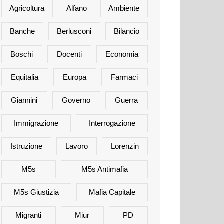
Agricoltura
Alfano
Ambiente
Banche
Berlusconi
Bilancio
Boschi
Docenti
Economia
Equitalia
Europa
Farmaci
Giannini
Governo
Guerra
Immigrazione
Interrogazione
Istruzione
Lavoro
Lorenzin
M5s
M5s Antimafia
M5s Giustizia
Mafia Capitale
Migranti
Miur
PD