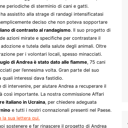
 periodiche di sterminio di cani e gatti.
 ha assistito alla strage di randagi intensificatasi
ha semplicemente deciso che non poteva sopportare
liano di contrasto al randagismo
. Il suo progetto di
de azioni mirate e specifiche per contrastare il
adozione e tutela della salute degli animali. Oltre
azione per i volontari locali, spesso minacciati.
ifugio di Andrea è stato dato alle fiamme
, 75 cani
acciati per l’ennesima volta. Gran parte del suo
quali interessi dava fastidio.
 di intervenire, per aiutare Andrea a recuperare il
tà così importante. La nostra commissione Affari
e italiano in Ucraina
, per chiedere adeguata
rnino
e tutti i nostri connazionali presenti nel Paese.
 la sua lettera qui.
oi sostenere e far rinascere il progetto di Andrea