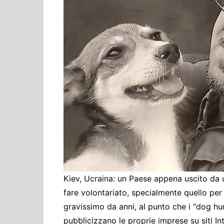
Cultura ed Istruzi
Difesa
Eventi
Finanze e tesoro
Giustizia
Lavori pubblici e T
Lavoro
Politiche europee
Rifiuti
Kiev, Ucraina: un Paese appena uscito da un
fare volontariato, specialmente quello per
gravissimo da anni, al punto che i “dog h
pubblicizzano le proprie imprese su siti Inte