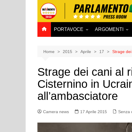
Salta
al
contenuto
PORTAVOCE
ARGOMENTI
CAMERA
Aff. Costituzionali
SENATO
Affari esteri
Home
2015
Aprile
17
Strage dei 
Affari sociali e San
Strage dei cani al 
Agricoltura e agro
Cisternino in Ucrain
Ambiente e Territo
Antimafia
all’ambasciatore
Attività produttive
Bilancio
Camera news
17 Aprile 2015
Senza 
Comunicazioni e V
Rai