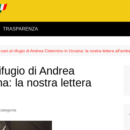
TRASPARENZA
 ed Interno
cani al rifugio di Andrea Cisternino in Ucraina: la nostra lettera all’amb
ità
rifugio di Andrea
alimentare
a: la nostra lettera
rio
categoria
igilanza