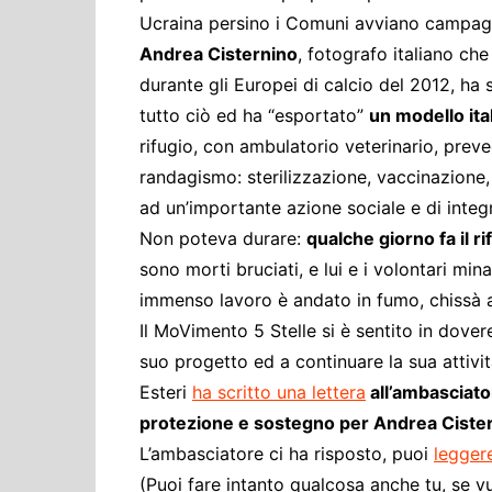
Ucraina persino i Comuni avviano campagne
Andrea Cisternino
, fotografo italiano che
durante gli Europei di calcio del 2012, 
tutto ciò ed ha “esportato”
un modello ita
rifugio, con ambulatorio veterinario, preve
randagismo: sterilizzazione, vaccinazione, 
ad un’importante azione sociale e di integr
Non poteva durare:
qualche giorno fa il r
sono morti bruciati, e lui e i volontari min
immenso lavoro è andato in fumo, chissà a 
Il MoVimento 5 Stelle si è sentito in dovere
suo progetto ed a continuare la sua attivi
Esteri
ha scritto una lettera
all’ambasciator
protezione e sostegno per Andrea Ciste
L’ambasciatore ci ha risposto, puoi
leggere
(Puoi fare intanto qualcosa anche tu, se vu