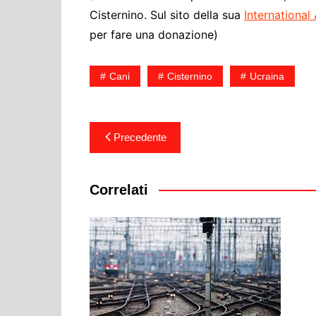
Cisternino. Sul sito della sua
International
per fare una donazione)
Cani
Cisternino
Ucraina
Navigazione
Precedente
articoli
Correlati