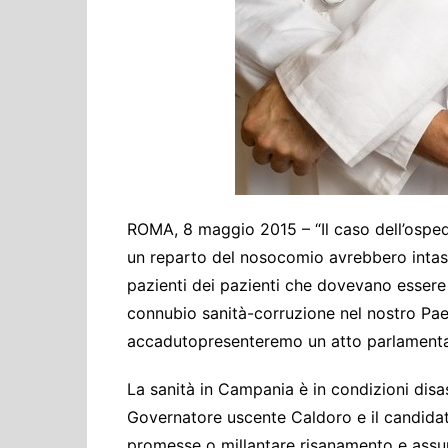
Cultura ed Istruzi
Difesa
Eventi
Finanze e tesoro
Giustizia
Lavori pubblici e T
Lavoro
ROMA, 8 maggio 2015 – “Il caso dell’osped
Politiche europee
un reparto del nosocomio avrebbero intas
Rifiuti
pazienti dei pazienti che dovevano essere 
connubio sanità-corruzione nel nostro Pa
accadutopresenteremo un atto parlamentare 
La sanità in Campania è in condizioni disa
Governatore uscente Caldoro e il candidat
promesse o millantare risanamento e assun