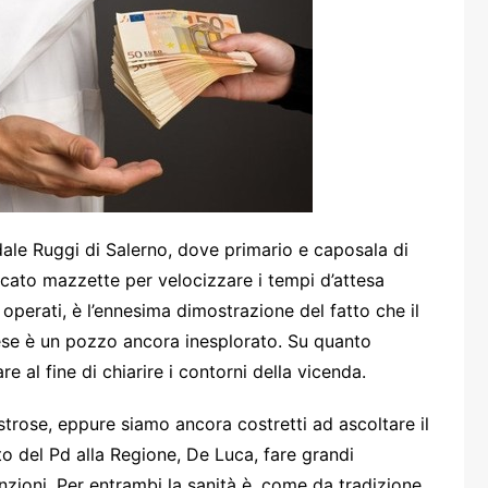
one
rasporti
ale Ruggi di Salerno, dove primario e caposala di
cato mazzette per velocizzare i tempi d’attesa
operati, è l’ennesima dimostrazione del fatto che il
ese è un pozzo ancora inesplorato. Su quanto
al fine di chiarire i contorni della vicenda.
strose, eppure siamo ancora costretti ad ascoltare il
o del Pd alla Regione, De Luca, fare grandi
zioni. Per entrambi la sanità è, come da tradizione