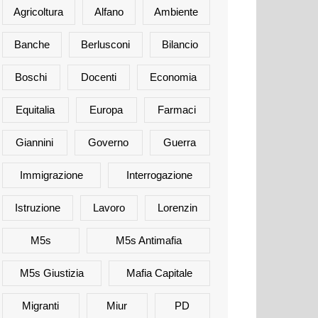
Agricoltura
Alfano
Ambiente
Banche
Berlusconi
Bilancio
Boschi
Docenti
Economia
Equitalia
Europa
Farmaci
Giannini
Governo
Guerra
Immigrazione
Interrogazione
Istruzione
Lavoro
Lorenzin
M5s
M5s Antimafia
M5s Giustizia
Mafia Capitale
Migranti
Miur
PD