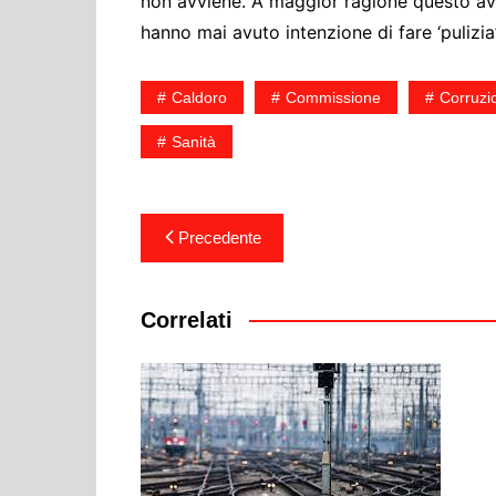
non avviene. A maggior ragione questo a
hanno mai avuto intenzione di fare ‘pulizia’
Caldoro
Commissione
Corruzi
Sanità
Navigazione
Precedente
articoli
Correlati