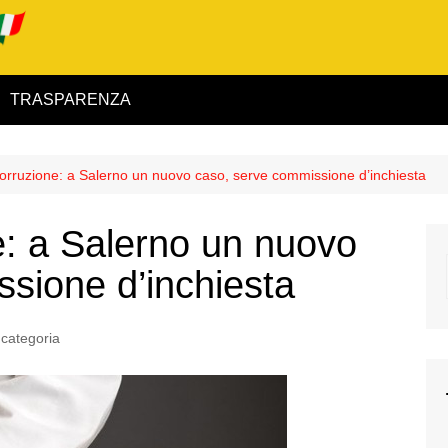
TRASPARENZA
 ed Interno
corruzione: a Salerno un nuovo caso, serve commissione d’inchiesta
ità
e: a Salerno un nuovo
alimentare
sione d’inchiesta
rio
categoria
igilanza