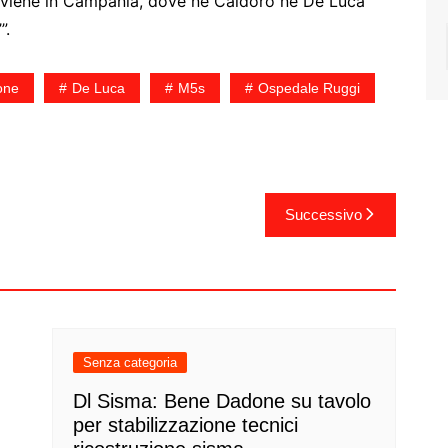
vviene in Campania, dove né Caldoro né De Luca
”.
one
De Luca
M5s
Ospedale Ruggi
Successivo
Senza categoria
Dl Sisma: Bene Dadone su tavolo
per stabilizzazione tecnici