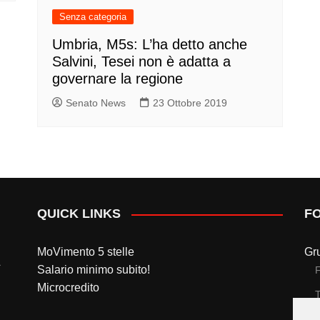
Senza categoria
Umbria, M5s: L’ha detto anche
Salvini, Tesei non è adatta a
governare la regione
Senato News
23 Ottobre 2019
QUICK LINKS
F
MoVimento 5 stelle
Gr
Salario minimo subito!
Microcredito
T