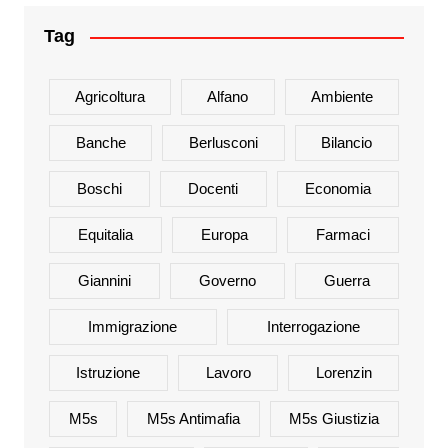
Tag
Agricoltura
Alfano
Ambiente
Banche
Berlusconi
Bilancio
Boschi
Docenti
Economia
Equitalia
Europa
Farmaci
Giannini
Governo
Guerra
Immigrazione
Interrogazione
Istruzione
Lavoro
Lorenzin
M5s
M5s Antimafia
M5s Giustizia