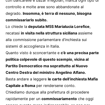
con bancarelle e bazar irregolari, manca ogni tipo di
controllo e molte aree sono abbandonate al
degrado.
Insomma, è terra di nessuno, bisogna
commissariarlo subito.
Lo chiede la
deputata M5S Marialucia Lorefice
,
recatasi
in visita nella struttura siciliana
assieme
alla commissione parlamentare d’inchiesta sui
sistemi di accoglienza in Italia.
Quanto visto è sconcertante e
c’è una precisa parte
politica colpevole di questo scempio, vicina al
Partito Democratico ma soprattutto al Nuovo
Centro Destra del ministro Angelino Alfano.
Basta andare a leggere
le carte dell’inchiesta Mafia
Capitale a Roma
per rendersene conto.
Chiediamo dunque alla prefettura di procedere
rapidamente per un
commissariamento
che oggi