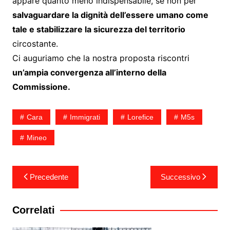
appare quanto meno indispensabile, se non per
salvaguardare la dignità dell’essere umano come
tale e stabilizzare la sicurezza del territorio
circostante.
Ci auguriamo che la nostra proposta riscontri
un’ampia convergenza all’interno della
Commissione.
Cara
Immigrati
Lorefice
M5s
Mineo
Navigazione
Precedente
Successivo
articoli
Correlati