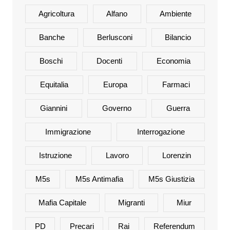
Agricoltura
Alfano
Ambiente
Banche
Berlusconi
Bilancio
Boschi
Docenti
Economia
Equitalia
Europa
Farmaci
Giannini
Governo
Guerra
Immigrazione
Interrogazione
Istruzione
Lavoro
Lorenzin
M5s
M5s Antimafia
M5s Giustizia
Mafia Capitale
Migranti
Miur
PD
Precari
Rai
Referendum