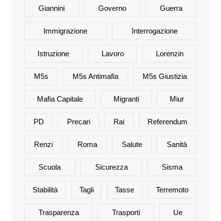
Giannini
Governo
Guerra
Immigrazione
Interrogazione
Istruzione
Lavoro
Lorenzin
M5s
M5s Antimafia
M5s Giustizia
Mafia Capitale
Migranti
Miur
PD
Precari
Rai
Referendum
Renzi
Roma
Salute
Sanità
Scuola
Sicurezza
Sisma
Stabilità
Tagli
Tasse
Terremoto
Trasparenza
Trasporti
Ue