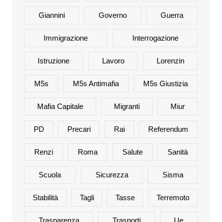
Giannini
Governo
Guerra
Immigrazione
Interrogazione
Istruzione
Lavoro
Lorenzin
M5s
M5s Antimafia
M5s Giustizia
Mafia Capitale
Migranti
Miur
PD
Precari
Rai
Referendum
Renzi
Roma
Salute
Sanità
Scuola
Sicurezza
Sisma
Stabilità
Tagli
Tasse
Terremoto
Trasparenza
Trasporti
Ue