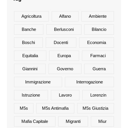
Agricoltura
Alfano
Ambiente
Banche
Berlusconi
Bilancio
Boschi
Docenti
Economia
Equitalia
Europa
Farmaci
Giannini
Governo
Guerra
Immigrazione
Interrogazione
Istruzione
Lavoro
Lorenzin
M5s
M5s Antimafia
M5s Giustizia
Mafia Capitale
Migranti
Miur