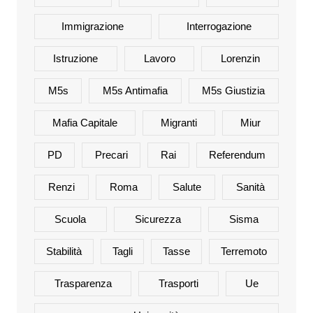
Immigrazione
Interrogazione
Istruzione
Lavoro
Lorenzin
M5s
M5s Antimafia
M5s Giustizia
Mafia Capitale
Migranti
Miur
PD
Precari
Rai
Referendum
Renzi
Roma
Salute
Sanità
Scuola
Sicurezza
Sisma
Stabilità
Tagli
Tasse
Terremoto
Trasparenza
Trasporti
Ue