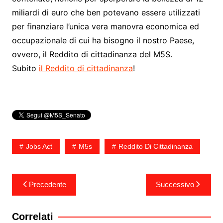
miliardi di euro che ben potevano essere utilizzati
per finanziare l’unica vera manovra economica ed
occupazionale di cui ha bisogno il nostro Paese,
ovvero, il Reddito di cittadinanza del M5S.
Subito
il Reddito di cittadinanza
!
Jobs Act
M5s
Reddito Di Cittadinanza
Navigazione
Precedente
Successivo
articoli
Correlati