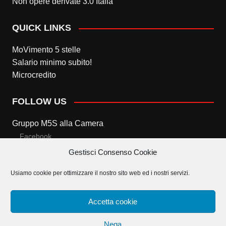
Non opere derivate 3.0 Italia
QUICK LINKS
MoVimento 5 stelle
Salario minimo subito!
Microcredito
FOLLOW US
Gruppo M5S alla Camera
Facebook
Gestisci Consenso Cookie
Twitter
Usiamo cookie per ottimizzare il nostro sito web ed i nostri servizi.
Gruppo M5S al Senato
Facebook
Accetta cookie
Twitter
Nega