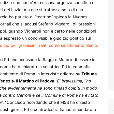
iudizio che non c’era nessuna urgenza specifica e
fiuti del Lazio, ma che si trattasse solo di uno
rciò ho parlato di “teatrino” spiega la Nugnes.
rnali che si accusi Stefano Vignaroli di ‘pressioni’
ippi, quando Vignaroli non è certo nelle condizioni
a espresso un condivisibile giudizio politico sul
iudizio per gravissimi reati come smaltimento illecito
ari Pd che accusano la Raggi e Muraro di essere in
 come ha dichiarato la senatrice Pd in ecomafie
ll’ambiente di Roma in interviste odierne su
Tribuna
Venezia-Il Mattino di Padova
“
E’ bravissima, l’ho
 che evidentemente ne sono rimasti colpiti in modo
e contro Cerroni e se il Comune di Roma ha evitato
i”.
“Concludo ricordando che il M5S ha chiesto
questi giorni, Pd e centrodestra hanno rimandato a