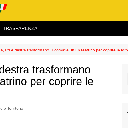
TRASPARENZA
 ed Interno
ma, Pd e destra trasformano “Ecomafie” in un teatrino per coprire le lor
ità
 destra trasformano
alimentare
atrino per coprire le
rio
 e Territorio
igilanza