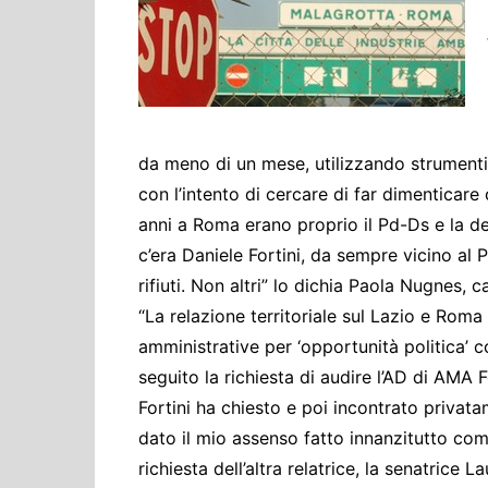
Cultura ed Istruzi
Difesa
Eventi
Finanze e tesoro
Giustizia
da meno di un mese, utilizzando strumenti 
Lavori pubblici e T
con l’intento di cercare di far dimenticare c
anni a Roma erano proprio il Pd-Ds e la de
Lavoro
c’era Daniele Fortini, da sempre vicino al 
Politiche europee
rifiuti. Non altri” lo dichia Paola Nugne
Rifiuti
“La relazione territoriale sul Lazio e Roma
amministrative per ‘opportunità politica’ 
seguito la richiesta di audire l’AD di AMA F
Fortini ha chiesto e poi incontrato privat
dato il mio assenso fatto innanzitutto come
richiesta dell’altra relatrice, la senatrice