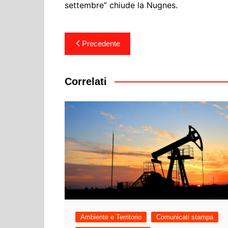
settembre” chiude la Nugnes.
Navigazione
Precedente
articoli
Correlati
Ambiente e Territorio
Comunicati stampa