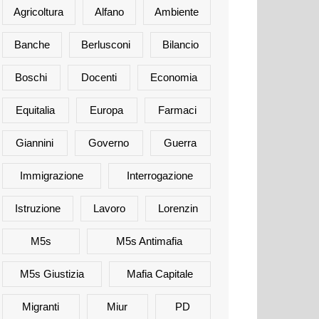
Agricoltura
Alfano
Ambiente
Banche
Berlusconi
Bilancio
Boschi
Docenti
Economia
Equitalia
Europa
Farmaci
Giannini
Governo
Guerra
Immigrazione
Interrogazione
Istruzione
Lavoro
Lorenzin
M5s
M5s Antimafia
M5s Giustizia
Mafia Capitale
Migranti
Miur
PD