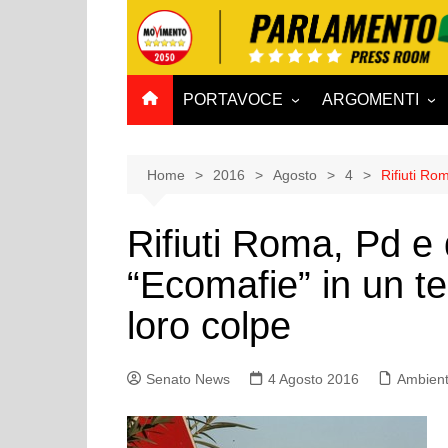
Salta
al
contenuto
PORTAVOCE
ARGOMENTI
CAMERA
Aff. Costituzionali
SENATO
Affari esteri
Home
2016
Agosto
4
Rifiuti Ro
Affari sociali e San
Rifiuti Roma, Pd e
Agricoltura e agro
“Ecomafie” in un te
Ambiente e Territo
Antimafia
loro colpe
Attività produttive
Bilancio
Senato News
4 Agosto 2016
Ambiente
Comunicazioni e V
Rai