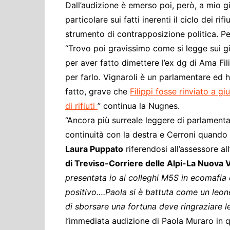
Dall’audizione è emerso poi, però, a mio g
particolare sui fatti inerenti il ciclo dei ri
strumento di contrapposizione politica. Pe
“Trovo poi gravissimo come si legge sui gio
per aver fatto dimettere l’ex dg di Ama Fil
per farlo. Vignaroli è un parlamentare ed h
fatto, grave che
Filippi fosse rinviato a g
di rifiuti
” continua la Nugnes.
“Ancora più surreale leggere di parlament
continuità con la destra e Cerroni quando
Laura Puppato
riferendosi all’assessore a
di Treviso-Corriere delle Alpi-La Nuova 
presentata io ai colleghi M5S in ecomafia
positivo….Paola si è battuta come un leon
di sborsare una fortuna deve ringraziare le
l’immediata audizione di Paola Muraro in 