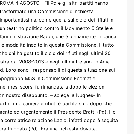
one
ROMA 4 AGOSTO – “Il Pd e gli altri partiti hanno
trasformato una Commissione d’inchiesta
importantissima, come quella sul ciclo dei rifiuti in
un teatrino politico contro il Movimento 5 Stelle e
l’amministrazione Raggi, che è pienamente in carica
e modalità inedite in questa Commissione. Il tutto
rasporti
he chi ha gestito il ciclo dei rifiuti negli ultimi 20
stra dal 2008-2013 e negli ultimi tre anni in Ama
Pd. Loro sono i responsabili di questa situazione sui
s, capogruppo M5S in Commissione Ecomafie.
 nei mesi scorsi fu rimandata a dopo le elezioni
con nostro disappunto. – spiega la Nugnes- In
ortini in bicamerale rifiuti è partita solo dopo che
amente ed urgentemente il Presidente Bratti (Pd). Ho
 correlatrice relazione Lazio: infatti dopo è seguita
 Laura Puppato (Pd). Era una richiesta dovuta.