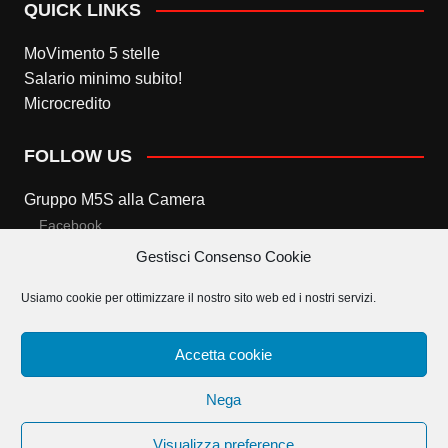
QUICK LINKS
MoVimento 5 stelle
Salario minimo subito!
Microcredito
FOLLOW US
Gruppo M5S alla Camera
Facebook
Gestisci Consenso Cookie
Twitter
Usiamo cookie per ottimizzare il nostro sito web ed i nostri servizi.
Gruppo M5S al Senato
Facebook
Accetta cookie
Twitter
Nega
Visualizza preference