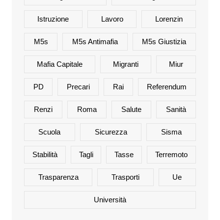
Istruzione
Lavoro
Lorenzin
M5s
M5s Antimafia
M5s Giustizia
Mafia Capitale
Migranti
Miur
PD
Precari
Rai
Referendum
Renzi
Roma
Salute
Sanità
Scuola
Sicurezza
Sisma
Stabilità
Tagli
Tasse
Terremoto
Trasparenza
Trasporti
Ue
Università