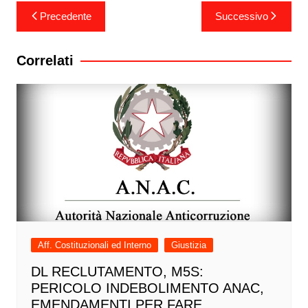
Navigazione
Precedente
Successivo
articoli
Correlati
Aff. Costituzionali ed Interno
Giustizia
DL RECLUTAMENTO, M5S:
PERICOLO INDEBOLIMENTO ANAC,
EMENDAMENTI PER FARE