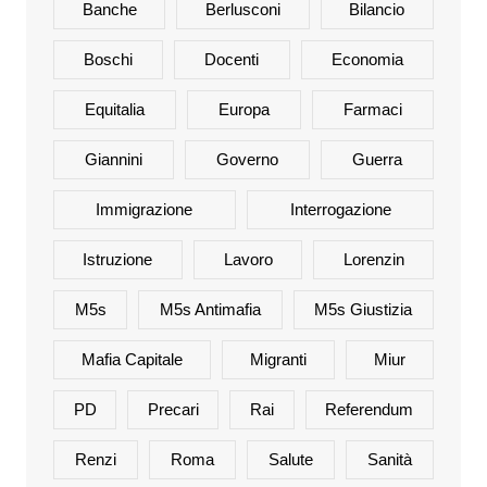
Banche
Berlusconi
Bilancio
Boschi
Docenti
Economia
Equitalia
Europa
Farmaci
Giannini
Governo
Guerra
Immigrazione
Interrogazione
Istruzione
Lavoro
Lorenzin
M5s
M5s Antimafia
M5s Giustizia
Mafia Capitale
Migranti
Miur
PD
Precari
Rai
Referendum
Renzi
Roma
Salute
Sanità