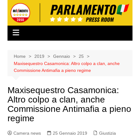
Salta
al
contenuto
Home
2019
Gennaio
25
Maxisequestro Casamonica: Altro colpo a clan, anche
Commissione Antimafia a pieno regime
Maxisequestro Casamonica:
Altro colpo a clan, anche
Commissione Antimafia a pieno
regime
Camera news
25 Gennaio 2019
Giustizia