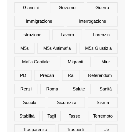
Giannini
Governo
Guerra
Immigrazione
Interrogazione
Istruzione
Lavoro
Lorenzin
M5s
M5s Antimafia
M5s Giustizia
Mafia Capitale
Migranti
Miur
PD
Precari
Rai
Referendum
Renzi
Roma
Salute
Sanità
Scuola
Sicurezza
Sisma
Stabilità
Tagli
Tasse
Terremoto
Trasparenza
Trasporti
Ue