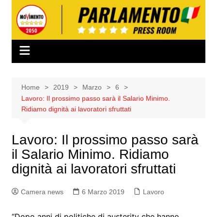
Salta
al
contenuto
Home
2019
Marzo
6
Lavoro: Il prossimo passo sarà il Salario Minimo.
Ridiamo dignità ai lavoratori sfruttati
Lavoro: Il prossimo passo sarà
il Salario Minimo. Ridiamo
dignità ai lavoratori sfruttati
Camera news
6 Marzo 2019
Lavoro
“Dopo anni di politiche di austerity che hanno