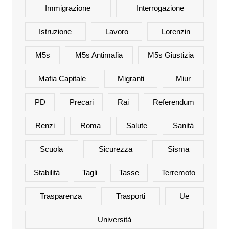
Immigrazione
Interrogazione
Istruzione
Lavoro
Lorenzin
M5s
M5s Antimafia
M5s Giustizia
Mafia Capitale
Migranti
Miur
PD
Precari
Rai
Referendum
Renzi
Roma
Salute
Sanità
Scuola
Sicurezza
Sisma
Stabilità
Tagli
Tasse
Terremoto
Trasparenza
Trasporti
Ue
Università