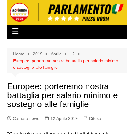
Salta
al
contenuto
Home
2019
Aprile
12
Europee: porteremo nostra battaglia per salario minimo
e sostegno alle famiglie
Europee: porteremo nostra
battaglia per salario minimo e
sostegno alle famiglie
Camera news
12 Aprile 2019
Difesa
“Con le elezioni di maggio i cittadini hanno la