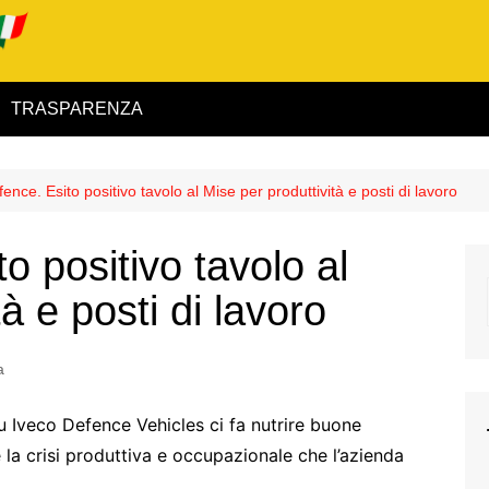
TRASPARENZA
 ed Interno
ence. Esito positivo tavolo al Mise per produttività e posti di lavoro
ità
o positivo tavolo al
alimentare
à e posti di lavoro
rio
a
 su Iveco Defence Vehicles ci fa nutrire buone
igilanza
 la crisi produttiva e occupazionale che l’azienda