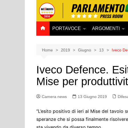
Salta
al
contenuto
PORTAVOCE
ARGOMENTI
CAMERA
Aff. Costituzionali
SENATO
Affari esteri
Home
2019
Giugno
13
Iveco Def
Affari sociali e San
Iveco Defence. Esit
Agricoltura e agro
Mise per produttivit
Ambiente e Territo
Antimafia
Camera news
13 Giugno 2019
Attività produttive
Difes
Bilancio
“L’esito positivo di ieri al Mise del tavolo
Comunicazioni e V
speranze che si possa finalmente risolvere
Rai
sta vivendo da diverso tempo.