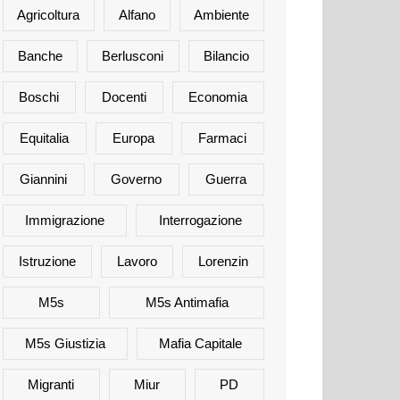
Agricoltura
Alfano
Ambiente
Banche
Berlusconi
Bilancio
Boschi
Docenti
Economia
Equitalia
Europa
Farmaci
Giannini
Governo
Guerra
Immigrazione
Interrogazione
Istruzione
Lavoro
Lorenzin
M5s
M5s Antimafia
M5s Giustizia
Mafia Capitale
Migranti
Miur
PD