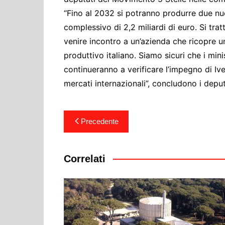
“Fino al 2032 si potranno produrre due nu
complessivo di 2,2 miliardi di euro. Si tr
venire incontro a un’azienda che ricopre un
produttivo italiano. Siamo sicuri che i mi
continueranno a verificare l’impegno di Iv
mercati internazionali”, concludono i deput
Navigazione
Precedente
articoli
Correlati