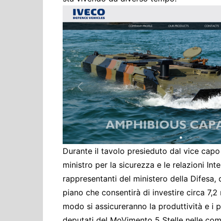
Cultura ed Istruzi
Difesa
Eventi
Finanze e tesoro
Giustizia
Lavori pubblici e T
Lavoro
Politiche europee
Rifiuti
Durante il tavolo presieduto dal vice capo 
ministro per la sicurezza e le relazioni In
rappresentanti del ministero della Difesa, 
piano che consentirà di investire circa 7,2
modo si assicureranno la produttività e i p
deputati del MoVimento 5 Stelle nelle comm