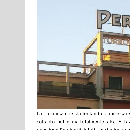
Cultura ed Istruzi
Difesa
Eventi
Finanze e tesoro
Giustizia
Lavori pubblici e T
Lavoro
Politiche europee
Rifiuti
La polemica che sta tentando di innescare 
soltanto inutile, ma totalmente falsa. Al ta
questione Pernigotti, infatti, parteciperan