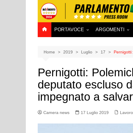
Salta
al
contenuto
PORTAVOCE
ARGOMENTI
CAMERA
Aff. Costituzionali
SENATO
Affari esteri
Home
2019
Luglio
17
Pernigotti
Affari sociali e San
Pernigotti: Polemic
Agricoltura e agro
deputato escluso d
Ambiente e Territo
Antimafia
impegnato a salva
Attività produttive
Bilancio
Camera news
17 Luglio 2019
Lavoro
Comunicazioni e V
Rai