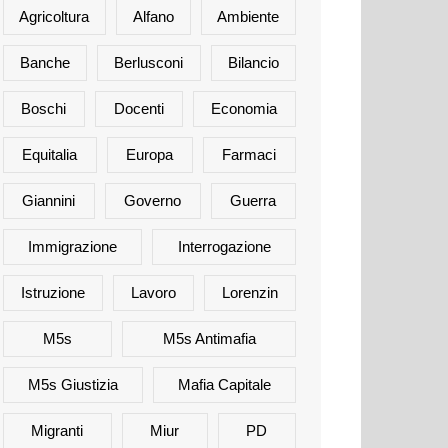
Agricoltura
Alfano
Ambiente
Banche
Berlusconi
Bilancio
Boschi
Docenti
Economia
Equitalia
Europa
Farmaci
Giannini
Governo
Guerra
Immigrazione
Interrogazione
Istruzione
Lavoro
Lorenzin
M5s
M5s Antimafia
M5s Giustizia
Mafia Capitale
Migranti
Miur
PD