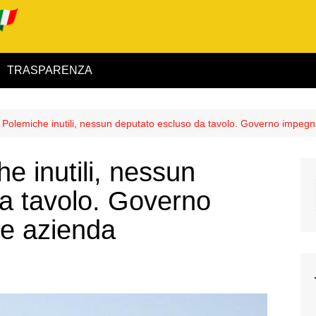
TRASPARENZA
 ed Interno
: Polemiche inutili, nessun deputato escluso da tavolo. Governo impeg
ità
he inutili, nessun
alimentare
a tavolo. Governo
rio
re azienda
igilanza