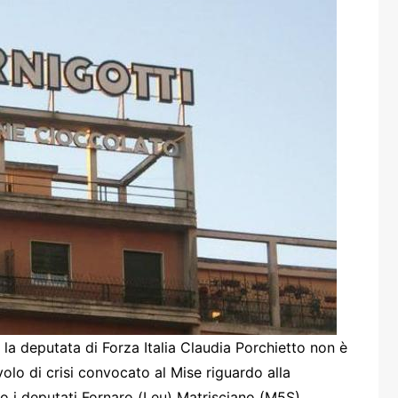
one
rasporti
la deputata di Forza Italia Claudia Porchietto non è
volo di crisi convocato al Mise riguardo alla
no i deputati Fornaro (Leu) Matrisciano (M5S),