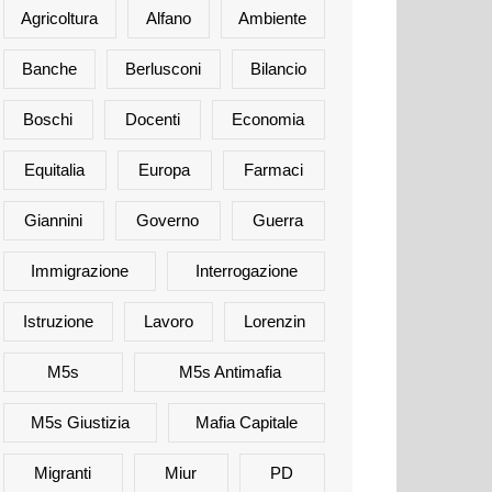
Agricoltura
Alfano
Ambiente
Banche
Berlusconi
Bilancio
Boschi
Docenti
Economia
Equitalia
Europa
Farmaci
Giannini
Governo
Guerra
Immigrazione
Interrogazione
Istruzione
Lavoro
Lorenzin
M5s
M5s Antimafia
M5s Giustizia
Mafia Capitale
Migranti
Miur
PD