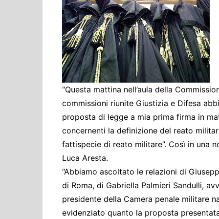
Cultura ed Istruzi
Difesa
Eventi
Finanze e tesoro
Giustizia
Lavori pubblici e T
“Questa mattina nell’aula della Commission
Lavoro
commissioni riunite Giustizia e Difesa abb
proposta di legge a mia prima firma in mat
Politiche europee
concernenti la definizione del reato militare
Rifiuti
fattispecie di reato militare”. Così in una
Luca Aresta.
“Abbiamo ascoltato le relazioni di Giusepp
di Roma, di Gabriella Palmieri Sandulli, av
presidente della Camera penale militare na
evidenziato quanto la proposta presentata