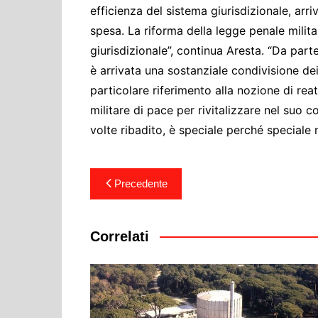
efficienza del sistema giurisdizionale, arr
spesa. La riforma della legge penale milit
giurisdizionale”, continua Aresta. “Da part
è arrivata una sostanziale condivisione dei 
particolare riferimento alla nozione di reat
militare di pace per rivitalizzare nel suo 
volte ribadito, è speciale perché speciale 
Navigazione
Precedente
articoli
Correlati