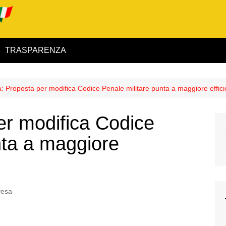
TRASPARENZA
 ed Interno
a: Proposta per modifica Codice Penale militare punta a maggiore effic
ità
er modifica Codice
alimentare
nta a maggiore
rio
fesa
igilanza