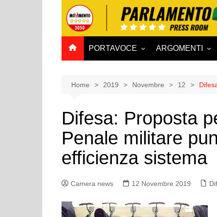
Salta
al
contenuto
PORTAVOCE
ARGOMENTI
CAMERA
Aff. Costituzionali
SENATO
Affari esteri
Home
2019
Novembre
12
Difes
Affari sociali e San
Difesa: Proposta p
Agricoltura e agro
Penale militare pu
Ambiente e Territo
Antimafia
efficienza sistema
Attività produttive
Bilancio
Camera news
12 Novembre 2019
Di
Comunicazioni e V
Rai