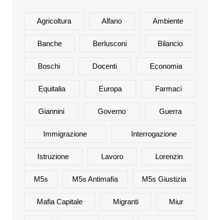
Agricoltura
Alfano
Ambiente
Banche
Berlusconi
Bilancio
Boschi
Docenti
Economia
Equitalia
Europa
Farmaci
Giannini
Governo
Guerra
Immigrazione
Interrogazione
Istruzione
Lavoro
Lorenzin
M5s
M5s Antimafia
M5s Giustizia
Mafia Capitale
Migranti
Miur