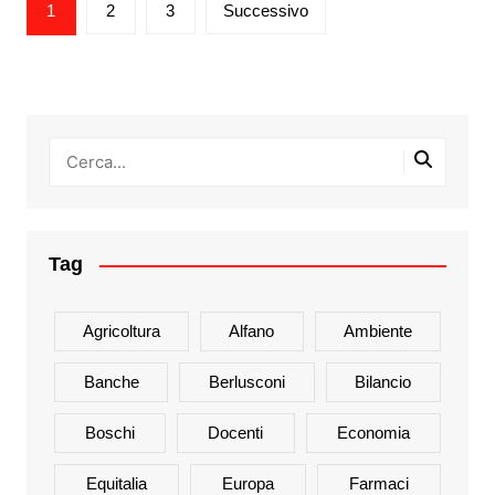
Paginazione
1
2
3
Successivo
degli
articoli
Tag
Agricoltura
Alfano
Ambiente
Banche
Berlusconi
Bilancio
Boschi
Docenti
Economia
Equitalia
Europa
Farmaci