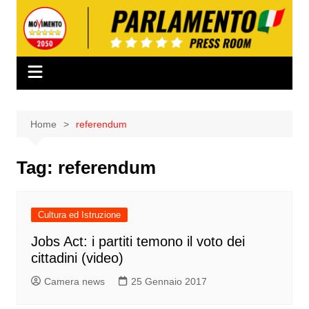
Salta
al
contenuto
Home
referendum
Tag:
referendum
Cultura ed Istruzione
Jobs Act: i partiti temono il voto dei
cittadini (video)
Camera news
25 Gennaio 2017