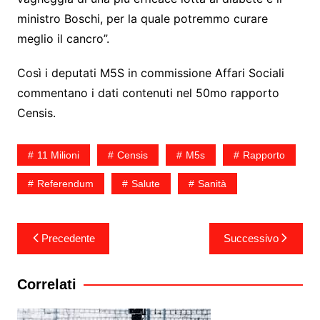
ministro Boschi, per la quale potremmo curare
meglio il cancro”.
Così i deputati M5S in commissione Affari Sociali
commentano i dati contenuti nel 50mo rapporto
Censis.
11 Milioni
Censis
M5s
Rapporto
Referendum
Salute
Sanità
Navigazione
Precedente
Successivo
articoli
Correlati