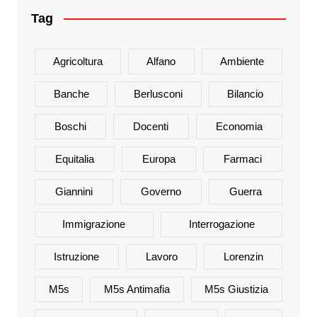
Tag
Agricoltura
Alfano
Ambiente
Banche
Berlusconi
Bilancio
Boschi
Docenti
Economia
Equitalia
Europa
Farmaci
Giannini
Governo
Guerra
Immigrazione
Interrogazione
Istruzione
Lavoro
Lorenzin
M5s
M5s Antimafia
M5s Giustizia