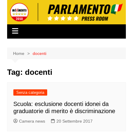
Salta
al
contenuto
Home
docenti
Tag:
docenti
Senza categoria
Scuola: esclusione docenti idonei da
graduatorie di merito è discriminazione
Camera news
20 Settembre 2017