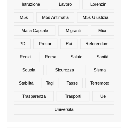
Istruzione
Lavoro
Lorenzin
M5s
M5s Antimafia
M5s Giustizia
Mafia Capitale
Migranti
Miur
PD
Precari
Rai
Referendum
Renzi
Roma
Salute
Sanità
Scuola
Sicurezza
Sisma
Stabilità
Tagli
Tasse
Terremoto
Trasparenza
Trasporti
Ue
Università