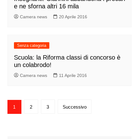
e ne sforna altri 16 mila
Camera news
20 Aprile 2016
Senza categoria
Scuola: la Riforma classi di concorso è
un colabrodo!
Camera news
11 Aprile 2016
Paginazione
1
2
3
Successivo
degli
articoli