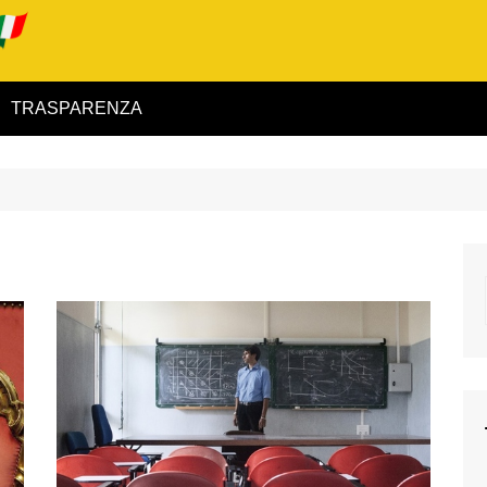
TRASPARENZA
 ed Interno
ità
alimentare
rio
igilanza