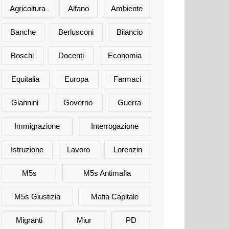
Agricoltura
Alfano
Ambiente
Banche
Berlusconi
Bilancio
Boschi
Docenti
Economia
Equitalia
Europa
Farmaci
Giannini
Governo
Guerra
Immigrazione
Interrogazione
Istruzione
Lavoro
Lorenzin
M5s
M5s Antimafia
M5s Giustizia
Mafia Capitale
Migranti
Miur
PD