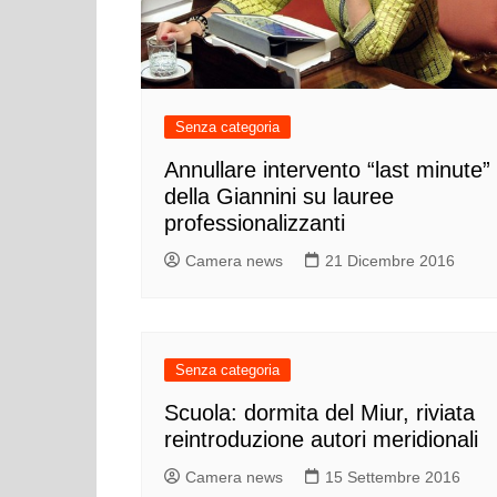
Cultura ed Istruzi
Difesa
Eventi
Finanze e tesoro
Senza categoria
Giustizia
Annullare intervento “last minute”
Lavori pubblici e T
della Giannini su lauree
professionalizzanti
Lavoro
Camera news
21 Dicembre 2016
Politiche europee
Rifiuti
Senza categoria
Scuola: dormita del Miur, riviata
reintroduzione autori meridionali
Camera news
15 Settembre 2016