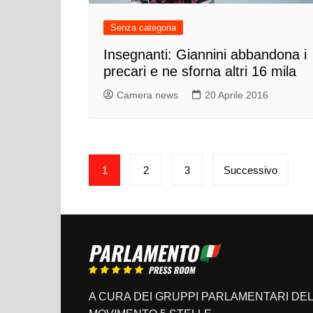
Senza categoria
Insegnanti: Giannini abbandona i
precari e ne sforna altri 16 mila
Camera news
20 Aprile 2016
Paginazione
1
2
3
Successivo
degli
articoli
A CURA DEI GRUPPI PARLAMENTARI DEL