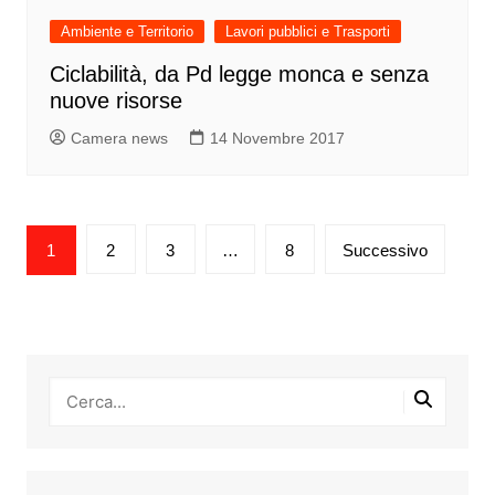
Ambiente e Territorio
Lavori pubblici e Trasporti
Ciclabilità, da Pd legge monca e senza
nuove risorse
Camera news
14 Novembre 2017
Paginazione
1
2
3
…
8
Successivo
degli
articoli