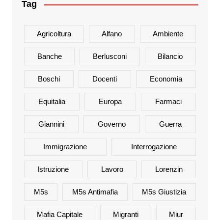
Tag
Agricoltura
Alfano
Ambiente
Banche
Berlusconi
Bilancio
Boschi
Docenti
Economia
Equitalia
Europa
Farmaci
Giannini
Governo
Guerra
Immigrazione
Interrogazione
Istruzione
Lavoro
Lorenzin
M5s
M5s Antimafia
M5s Giustizia
Mafia Capitale
Migranti
Miur