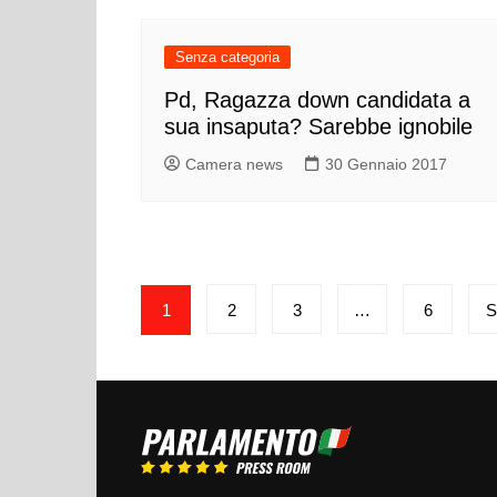
Senza categoria
Pd, Ragazza down candidata a
sua insaputa? Sarebbe ignobile
Camera news
30 Gennaio 2017
Paginazione
1
2
3
…
6
S
degli
articoli