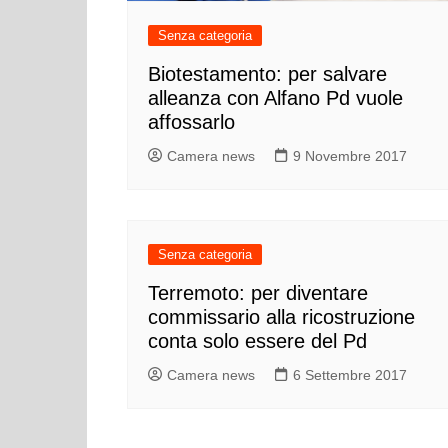
Cultura ed Istruzi
Senza categoria
Difesa
Biotestamento: per salvare
Eventi
alleanza con Alfano Pd vuole
Finanze e tesoro
affossarlo
Giustizia
Camera news
9 Novembre 2017
Lavori pubblici e T
Lavoro
Politiche europee
Senza categoria
Rifiuti
Terremoto: per diventare
commissario alla ricostruzione
conta solo essere del Pd
Camera news
6 Settembre 2017