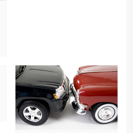
one
rasporti