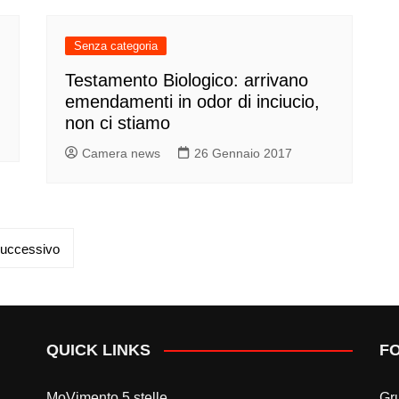
Senza categoria
Testamento Biologico: arrivano
emendamenti in odor di inciucio,
non ci stiamo
Camera news
26 Gennaio 2017
uccessivo
QUICK LINKS
F
MoVimento 5 stelle
Gr