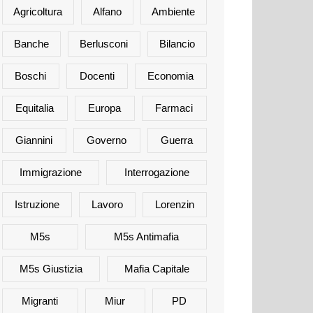
Agricoltura
Alfano
Ambiente
Banche
Berlusconi
Bilancio
Boschi
Docenti
Economia
Equitalia
Europa
Farmaci
Giannini
Governo
Guerra
Immigrazione
Interrogazione
Istruzione
Lavoro
Lorenzin
M5s
M5s Antimafia
M5s Giustizia
Mafia Capitale
Migranti
Miur
PD