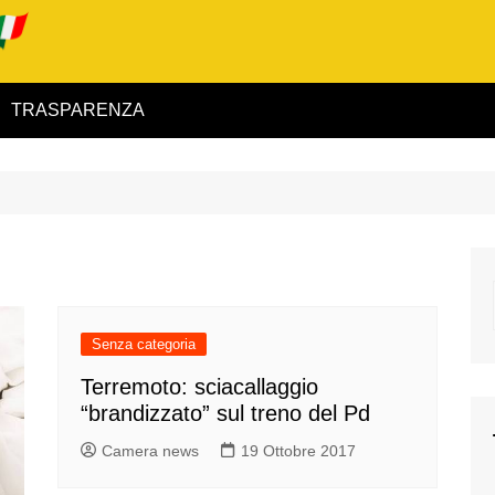
TRASPARENZA
 ed Interno
ità
alimentare
rio
Senza categoria
Terremoto: sciacallaggio
“brandizzato” sul treno del Pd
igilanza
Camera news
19 Ottobre 2017