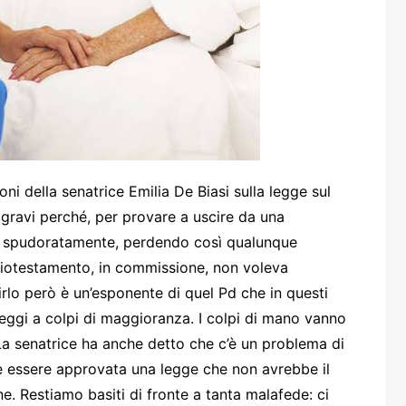
one
rasporti
i della senatrice Emilia De Biasi sulla legge sul
ravi perché, per provare a uscire da una
o spudoratamente, perdendo così qualunque
 biotestamento, in commissione, non voleva
rlo però è un’esponente di quel Pd che in questi
eggi a colpi di maggioranza. I colpi di mano vanno
 senatrice ha anche detto che c’è un problema di
e essere approvata una legge che non avrebbe il
. Restiamo basiti di fronte a tanta malafede: ci