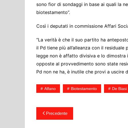
sono fior di sondaggi in base ai quali la ne
biotestamento”.
Così i deputati in commissione Affari Soci
“La verità è che il suo partito ha anteposto g
il Pd tiene più all’alleanza con il residual
legge non è affatto divisiva e lo dimostra 
opposte al provvedimento sono state residua
Pd non ne ha, è inutile che provi a uscire d
Alfano
Biotestamento
De Biasi
Navigazione
Precedente
articoli