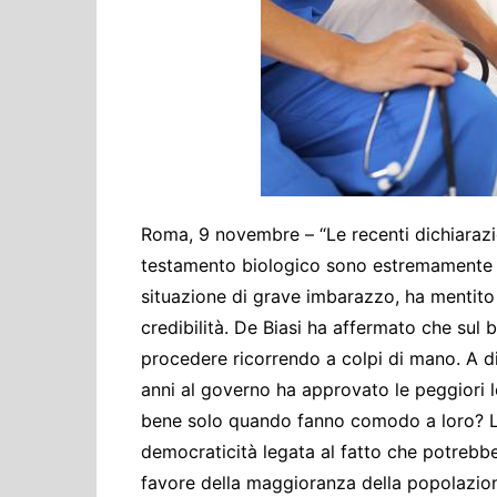
Cultura ed Istruzi
Difesa
Eventi
Finanze e tesoro
Giustizia
Lavori pubblici e T
Lavoro
Roma, 9 novembre – “Le recenti dichiarazion
testamento biologico sono estremamente g
Politiche europee
situazione di grave imbarazzo, ha mentit
Rifiuti
credibilità. De Biasi ha affermato che sul
procedere ricorrendo a colpi di mano. A di
anni al governo ha approvato le peggiori l
bene solo quando fanno comodo a loro? La
democraticità legata al fatto che potrebb
favore della maggioranza della popolazione