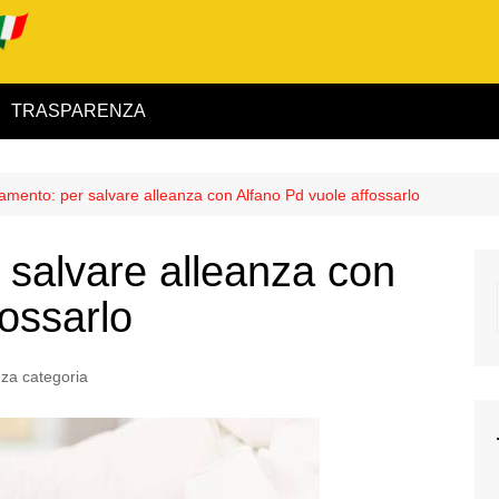
TRASPARENZA
 ed Interno
amento: per salvare alleanza con Alfano Pd vuole affossarlo
ità
 salvare alleanza con
alimentare
fossarlo
rio
za categoria
igilanza