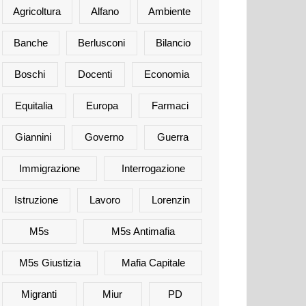
Agricoltura
Alfano
Ambiente
Banche
Berlusconi
Bilancio
Boschi
Docenti
Economia
Equitalia
Europa
Farmaci
Giannini
Governo
Guerra
Immigrazione
Interrogazione
Istruzione
Lavoro
Lorenzin
M5s
M5s Antimafia
M5s Giustizia
Mafia Capitale
Migranti
Miur
PD