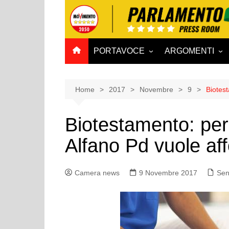
Salta
al
contenuto
PORTAVOCE
ARGOMENTI
CAMERA
Aff. Costituzionali
SENATO
Affari esteri
Home
2017
Novembre
9
Biotest
Affari sociali e San
Biotestamento: per
Agricoltura e agro
Alfano Pd vuole af
Ambiente e Territo
Antimafia
Camera news
9 Novembre 2017
Attività produttive
Sen
Bilancio
Comunicazioni e V
Rai