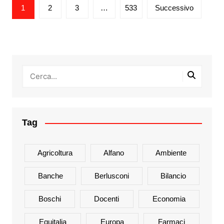
Paginazione
1
2
3
…
533
Successivo
degli
articoli
Tag
Agricoltura
Alfano
Ambiente
Banche
Berlusconi
Bilancio
Boschi
Docenti
Economia
Equitalia
Europa
Farmaci