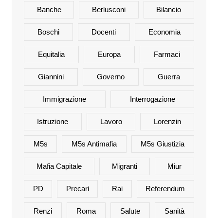
Banche
Berlusconi
Bilancio
Boschi
Docenti
Economia
Equitalia
Europa
Farmaci
Giannini
Governo
Guerra
Immigrazione
Interrogazione
Istruzione
Lavoro
Lorenzin
M5s
M5s Antimafia
M5s Giustizia
Mafia Capitale
Migranti
Miur
PD
Precari
Rai
Referendum
Renzi
Roma
Salute
Sanità