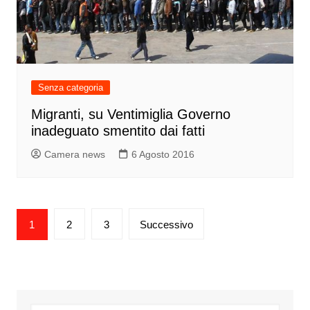
Senza categoria
Migranti, su Ventimiglia Governo
inadeguato smentito dai fatti
Camera news
6 Agosto 2016
Paginazione
1
2
3
Successivo
degli
articoli