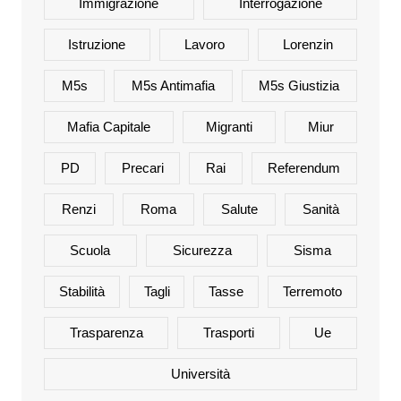
Immigrazione
Interrogazione
Istruzione
Lavoro
Lorenzin
M5s
M5s Antimafia
M5s Giustizia
Mafia Capitale
Migranti
Miur
PD
Precari
Rai
Referendum
Renzi
Roma
Salute
Sanità
Scuola
Sicurezza
Sisma
Stabilità
Tagli
Tasse
Terremoto
Trasparenza
Trasporti
Ue
Università