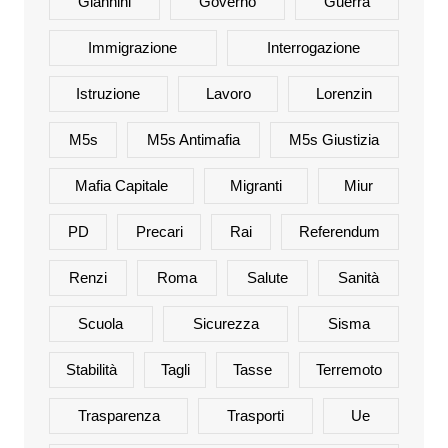
Giannini
Governo
Guerra
Immigrazione
Interrogazione
Istruzione
Lavoro
Lorenzin
M5s
M5s Antimafia
M5s Giustizia
Mafia Capitale
Migranti
Miur
PD
Precari
Rai
Referendum
Renzi
Roma
Salute
Sanità
Scuola
Sicurezza
Sisma
Stabilità
Tagli
Tasse
Terremoto
Trasparenza
Trasporti
Ue