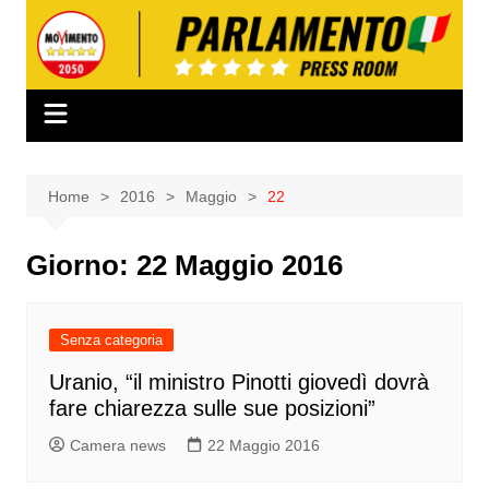
Salta
al
contenuto
Home
2016
Maggio
22
Giorno:
22 Maggio 2016
Senza categoria
Uranio, “il ministro Pinotti giovedì dovrà
fare chiarezza sulle sue posizioni”
Camera news
22 Maggio 2016