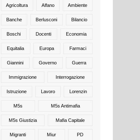
Agricoltura
Alfano
Ambiente
Banche
Berlusconi
Bilancio
Boschi
Docenti
Economia
Equitalia
Europa
Farmaci
Giannini
Governo
Guerra
Immigrazione
Interrogazione
Istruzione
Lavoro
Lorenzin
M5s
M5s Antimafia
M5s Giustizia
Mafia Capitale
Migranti
Miur
PD