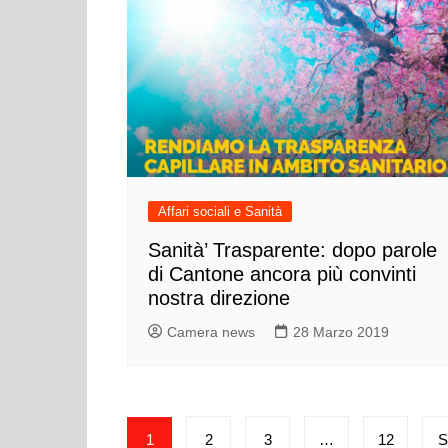
Affari sociali e Sanità
Sanità’ Trasparente: dopo parole
di Cantone ancora più convinti
nostra direzione
Camera news
28 Marzo 2019
Paginazione
1
2
3
…
12
S