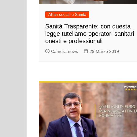
Cultura ed Istruzi
Difesa
Affari sociali e Sanità
Eventi
Sanità Trasparente: con questa
Finanze e tesoro
legge tuteliamo operatori sanitari
onesti e professionali
Giustizia
Camera news
29 Marzo 2019
Lavori pubblici e T
Lavoro
Politiche europee
Rifiuti