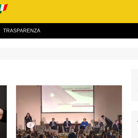
TRASPARENZA
 ed Interno
ità
alimentare
rio
igilanza