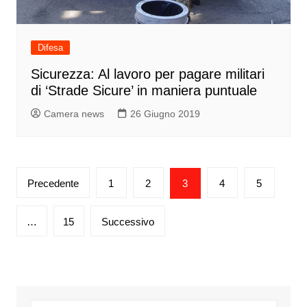
Difesa
Sicurezza: Al lavoro per pagare militari
di ‘Strade Sicure’ in maniera puntuale
Camera news
26 Giugno 2019
Paginazione
Precedente
1
2
3
4
5
degli
articoli
…
15
Successivo