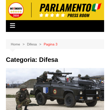
Salta
al
contenuto
Home
Difesa
Pagina 3
Categoria:
Difesa