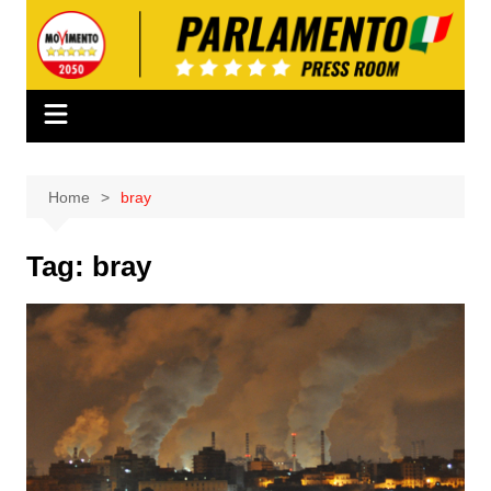
Salta
al
contenuto
Home
bray
Tag:
bray