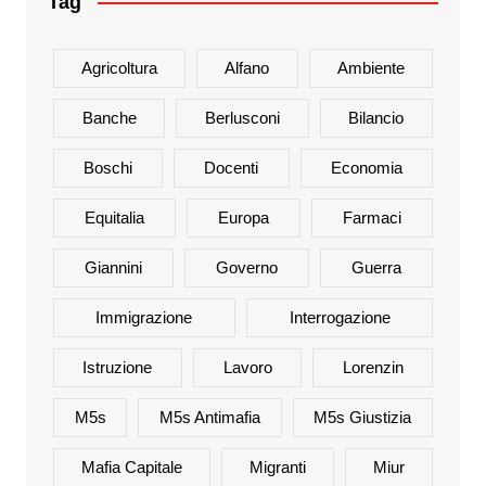
Tag
Agricoltura
Alfano
Ambiente
Banche
Berlusconi
Bilancio
Boschi
Docenti
Economia
Equitalia
Europa
Farmaci
Giannini
Governo
Guerra
Immigrazione
Interrogazione
Istruzione
Lavoro
Lorenzin
M5s
M5s Antimafia
M5s Giustizia
Mafia Capitale
Migranti
Miur