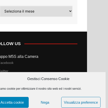
Archivi
OLLOW US
uppo M5S alla Camera
Facebook
witter
Gestisci Consenso Cookie
uppo M5S al Senato
amo cookie per ottimizzare il nostro sito web ed i nostri servizi.
Facebook
witter
Accetta cookie
Nega
Visualizza preference