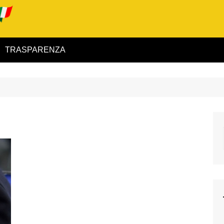
TRASPARENZA
 ed Interno
ità
alimentare
rio
igilanza