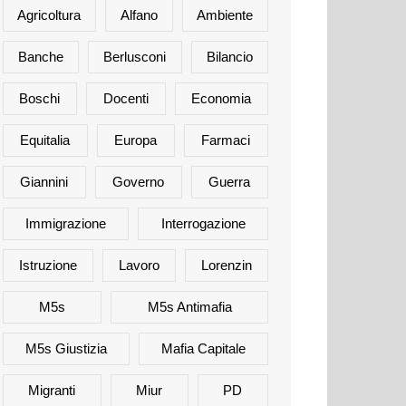
Agricoltura
Alfano
Ambiente
Banche
Berlusconi
Bilancio
Boschi
Docenti
Economia
Equitalia
Europa
Farmaci
Giannini
Governo
Guerra
Immigrazione
Interrogazione
Istruzione
Lavoro
Lorenzin
M5s
M5s Antimafia
M5s Giustizia
Mafia Capitale
Migranti
Miur
PD