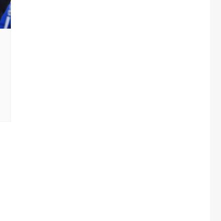
one
rasporti