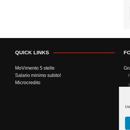
QUICK LINKS
F
MoVimento 5 stelle
Gr
Salario minimo subito!
Microcredito
T
Gr
Usi
T