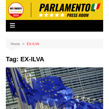
Salta
al
contenuto
Home
EX-ILVA
Tag:
EX-ILVA