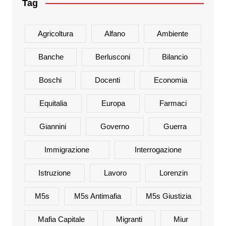
Tag
Agricoltura
Alfano
Ambiente
Banche
Berlusconi
Bilancio
Boschi
Docenti
Economia
Equitalia
Europa
Farmaci
Giannini
Governo
Guerra
Immigrazione
Interrogazione
Istruzione
Lavoro
Lorenzin
M5s
M5s Antimafia
M5s Giustizia
Mafia Capitale
Migranti
Miur