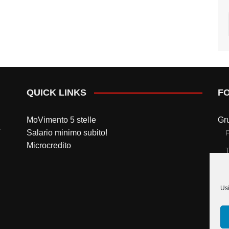
QUICK LINKS
F
MoVimento 5 stelle
Gr
Salario minimo subito!
Microcredito
T
Gr
Usi
T