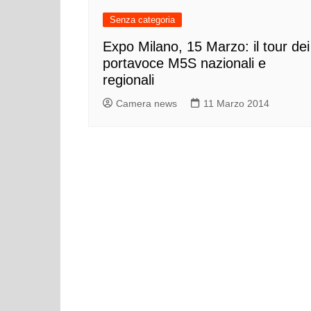
Cultura ed Istruzi
Senza categoria
Difesa
Expo Milano, 15 Marzo: il tour dei
Eventi
portavoce M5S nazionali e
Finanze e tesoro
regionali
Giustizia
Camera news
11 Marzo 2014
Lavori pubblici e T
Lavoro
Politiche europee
Rifiuti