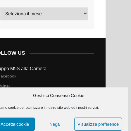
Archivi
OLLOW US
uppo M5S alla Camera
Facebook
witter
Gestisci Consenso Cookie
uppo M5S al Senato
amo cookie per ottimizzare il nostro sito web ed i nostri servizi.
Facebook
witter
Accetta cookie
Nega
Visualizza preference