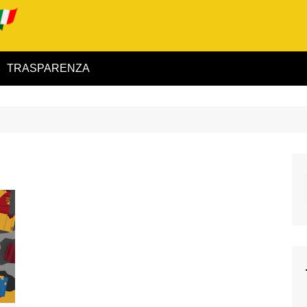
TRASPARENZA
 ed Interno
ità
alimentare
rio
igilanza