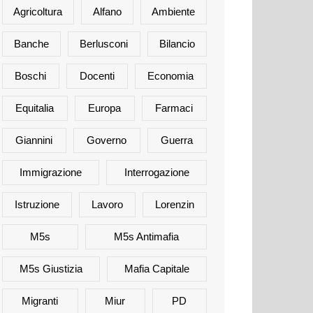
Agricoltura
Alfano
Ambiente
Banche
Berlusconi
Bilancio
Boschi
Docenti
Economia
Equitalia
Europa
Farmaci
Giannini
Governo
Guerra
Immigrazione
Interrogazione
Istruzione
Lavoro
Lorenzin
M5s
M5s Antimafia
M5s Giustizia
Mafia Capitale
Migranti
Miur
PD