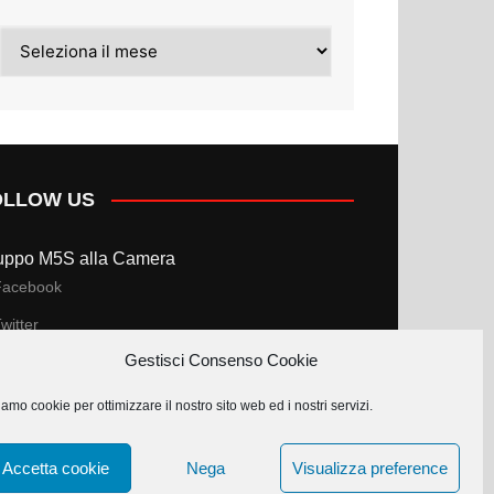
Archivi
OLLOW US
uppo M5S alla Camera
Facebook
witter
Gestisci Consenso Cookie
uppo M5S al Senato
amo cookie per ottimizzare il nostro sito web ed i nostri servizi.
Facebook
witter
Accetta cookie
Nega
Visualizza preference