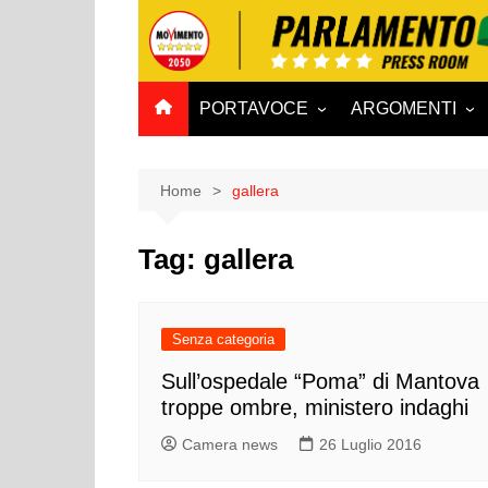
Salta
al
contenuto
PORTAVOCE
ARGOMENTI
CAMERA
Aff. Costituzionali
SENATO
Affari esteri
Home
gallera
Affari sociali e San
Tag:
gallera
Agricoltura e agro
Ambiente e Territo
Antimafia
Senza categoria
Attività produttive
Sull’ospedale “Poma” di Mantova
troppe ombre, ministero indaghi
Bilancio
Comunicazioni e V
Camera news
26 Luglio 2016
Rai