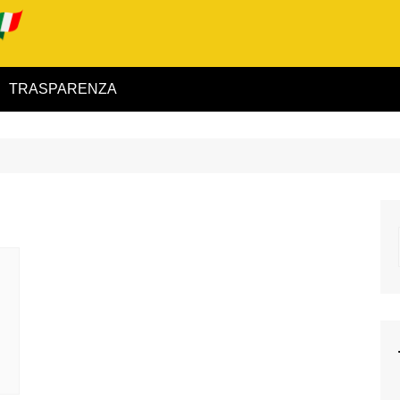
TRASPARENZA
 ed Interno
ità
alimentare
rio
igilanza