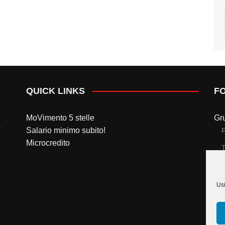
QUICK LINKS
F
MoVimento 5 stelle
Gr
Salario minimo subito!
Microcredito
T
Gr
Usi
T