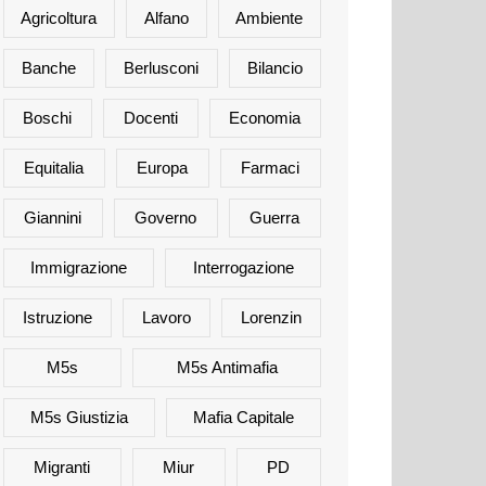
Agricoltura
Alfano
Ambiente
Banche
Berlusconi
Bilancio
Boschi
Docenti
Economia
Equitalia
Europa
Farmaci
Giannini
Governo
Guerra
Immigrazione
Interrogazione
Istruzione
Lavoro
Lorenzin
M5s
M5s Antimafia
M5s Giustizia
Mafia Capitale
Migranti
Miur
PD