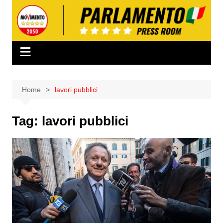
Salta
al
contenuto
Home
lavori pubblici
Tag:
lavori pubblici