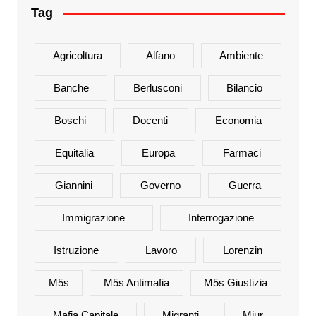
Tag
Agricoltura
Alfano
Ambiente
Banche
Berlusconi
Bilancio
Boschi
Docenti
Economia
Equitalia
Europa
Farmaci
Giannini
Governo
Guerra
Immigrazione
Interrogazione
Istruzione
Lavoro
Lorenzin
M5s
M5s Antimafia
M5s Giustizia
Mafia Capitale
Migranti
Miur