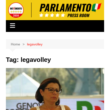
Salta
al
contenuto
Home
legavolley
Tag:
legavolley