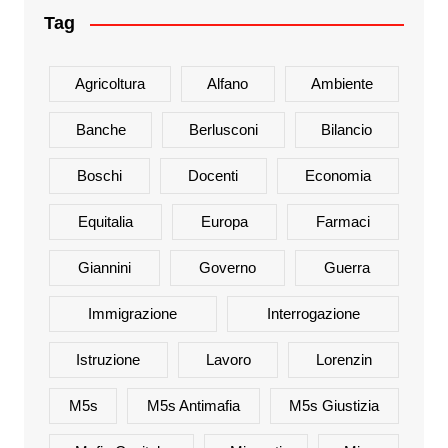
Tag
Agricoltura
Alfano
Ambiente
Banche
Berlusconi
Bilancio
Boschi
Docenti
Economia
Equitalia
Europa
Farmaci
Giannini
Governo
Guerra
Immigrazione
Interrogazione
Istruzione
Lavoro
Lorenzin
M5s
M5s Antimafia
M5s Giustizia