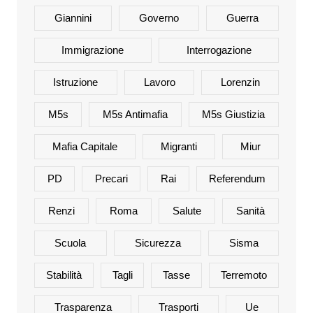
Giannini
Governo
Guerra
Immigrazione
Interrogazione
Istruzione
Lavoro
Lorenzin
M5s
M5s Antimafia
M5s Giustizia
Mafia Capitale
Migranti
Miur
PD
Precari
Rai
Referendum
Renzi
Roma
Salute
Sanità
Scuola
Sicurezza
Sisma
Stabilità
Tagli
Tasse
Terremoto
Trasparenza
Trasporti
Ue