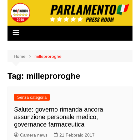
Salta
al
contenuto
Home
milleproroghe
Tag:
milleproroghe
Senza categoria
Salute: governo rimanda ancora
assunzione personale medico,
governance farmaceutica
Camera news
21 Febbraio 2017