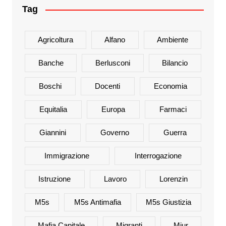
Tag
Agricoltura
Alfano
Ambiente
Banche
Berlusconi
Bilancio
Boschi
Docenti
Economia
Equitalia
Europa
Farmaci
Giannini
Governo
Guerra
Immigrazione
Interrogazione
Istruzione
Lavoro
Lorenzin
M5s
M5s Antimafia
M5s Giustizia
Mafia Capitale
Migranti
Miur