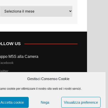
Archivi
OLLOW US
uppo M5S alla Camera
Facebook
witter
Gestisci Consenso Cookie
uppo M5S al Senato
amo cookie per ottimizzare il nostro sito web ed i nostri servizi.
Facebook
witter
Accetta cookie
Nega
Visualizza preference