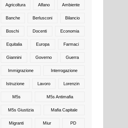
Agricoltura
Alfano
Ambiente
Banche
Berlusconi
Bilancio
Boschi
Docenti
Economia
Equitalia
Europa
Farmaci
Giannini
Governo
Guerra
Immigrazione
Interrogazione
Istruzione
Lavoro
Lorenzin
M5s
M5s Antimafia
M5s Giustizia
Mafia Capitale
Migranti
Miur
PD