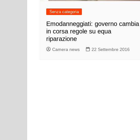
Cultura ed Istruzi
Senza categoria
Difesa
Eventi
Emodanneggiati: governo cambia
in corsa regole su equa
Finanze e tesoro
riparazione
Giustizia
Camera news
22 Settembre 2016
Lavori pubblici e T
Lavoro
Politiche europee
Rifiuti