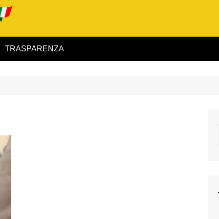
TRASPARENZA
 ed Interno
ità
alimentare
rio
igilanza