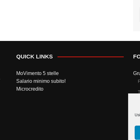
QUICK LINKS
F
MoVimento 5 stelle
Gr
Salario minimo subito!
Microcredito
T
Gr
Usi
T