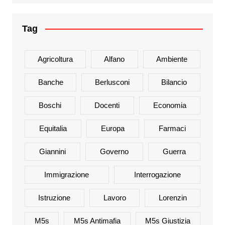
Tag
Agricoltura
Alfano
Ambiente
Banche
Berlusconi
Bilancio
Boschi
Docenti
Economia
Equitalia
Europa
Farmaci
Giannini
Governo
Guerra
Immigrazione
Interrogazione
Istruzione
Lavoro
Lorenzin
M5s
M5s Antimafia
M5s Giustizia