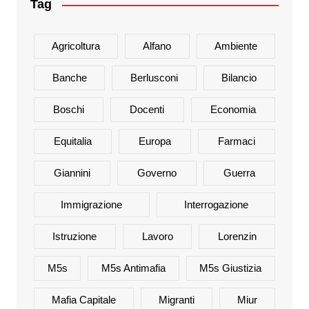
Tag
Agricoltura
Alfano
Ambiente
Banche
Berlusconi
Bilancio
Boschi
Docenti
Economia
Equitalia
Europa
Farmaci
Giannini
Governo
Guerra
Immigrazione
Interrogazione
Istruzione
Lavoro
Lorenzin
M5s
M5s Antimafia
M5s Giustizia
Mafia Capitale
Migranti
Miur