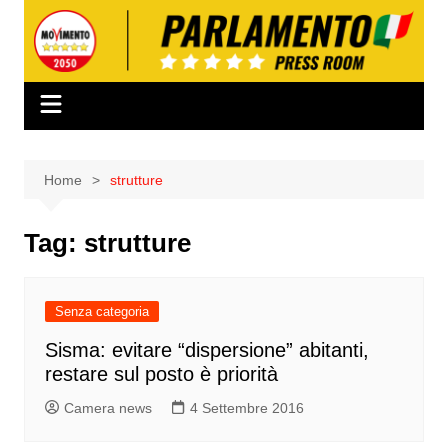
Salta
al
contenuto
Home
strutture
Tag:
strutture
Senza categoria
Sisma: evitare “dispersione” abitanti,
restare sul posto è priorità
Camera news
4 Settembre 2016