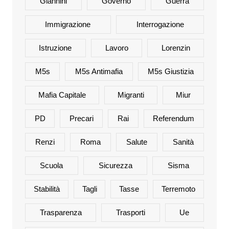
Giannini
Governo
Guerra
Immigrazione
Interrogazione
Istruzione
Lavoro
Lorenzin
M5s
M5s Antimafia
M5s Giustizia
Mafia Capitale
Migranti
Miur
PD
Precari
Rai
Referendum
Renzi
Roma
Salute
Sanità
Scuola
Sicurezza
Sisma
Stabilità
Tagli
Tasse
Terremoto
Trasparenza
Trasporti
Ue