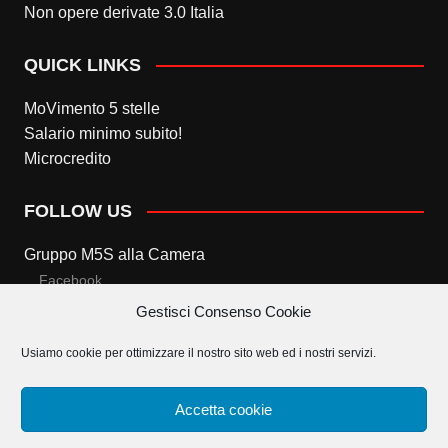
Non opere derivate 3.0 Italia
QUICK LINKS
MoVimento 5 stelle
Salario minimo subito!
Microcredito
FOLLOW US
Gruppo M5S alla Camera
Facebook
Gestisci Consenso Cookie
Twitter
Usiamo cookie per ottimizzare il nostro sito web ed i nostri servizi.
Gruppo M5S al Senato
Facebook
Accetta cookie
Twitter