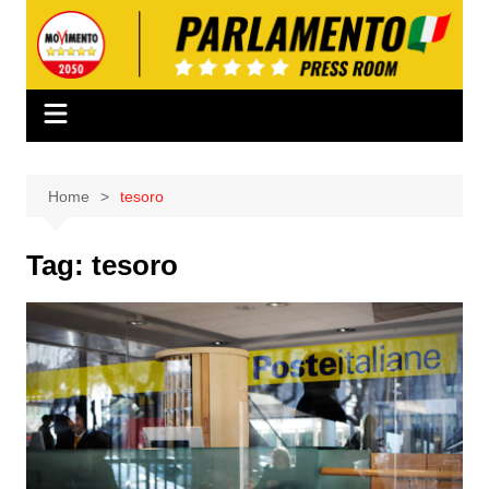
Salta
al
contenuto
Home
tesoro
Tag:
tesoro