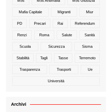
M5s
M5s Antimafia
M5s Giustizia
Mafia Capitale
Migranti
Miur
PD
Precari
Rai
Referendum
Renzi
Roma
Salute
Sanità
Scuola
Sicurezza
Sisma
Stabilità
Tagli
Tasse
Terremoto
Trasparenza
Trasporti
Ue
Università
Archivi