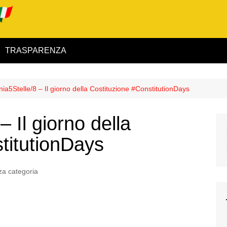
TRASPARENZA
 ed Interno
ia5Stelle/8 – Il giorno della Costituzione #ConstitutionDays
ità
– Il giorno della
alimentare
titutionDays
rio
a categoria
igilanza