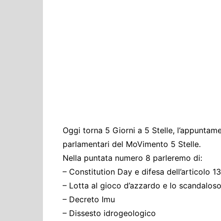
Cultura ed Istruzi
Difesa
Eventi
Finanze e tesoro
Giustizia
Lavori pubblici e T
Lavoro
Politiche europee
Oggi torna 5 Giorni a 5 Stelle, l’appuntame
Rifiuti
parlamentari del MoVimento 5 Stelle.
Nella puntata numero 8 parleremo di:
– Constitution Day e difesa dell’articolo 1
– Lotta al gioco d’azzardo e lo scandalos
– Decreto Imu
– Dissesto idrogeologico