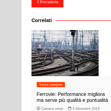
Navigazione
Precedente
articoli
Correlati
Senza categoria
Ferrovie: Performance migliora
ma serve più qualità e puntualità
Camera news
5 Dicembre 2019