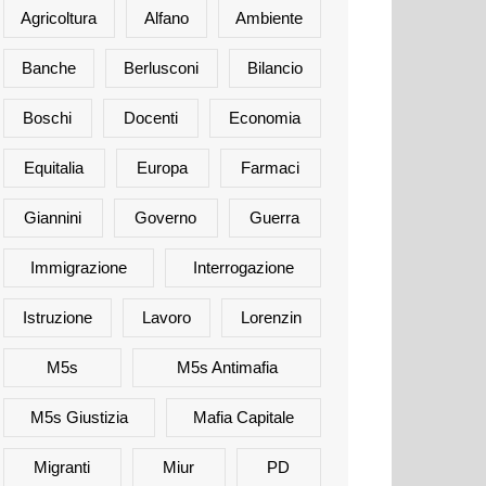
Agricoltura
Alfano
Ambiente
Banche
Berlusconi
Bilancio
Boschi
Docenti
Economia
Equitalia
Europa
Farmaci
Giannini
Governo
Guerra
Immigrazione
Interrogazione
Istruzione
Lavoro
Lorenzin
M5s
M5s Antimafia
M5s Giustizia
Mafia Capitale
Migranti
Miur
PD