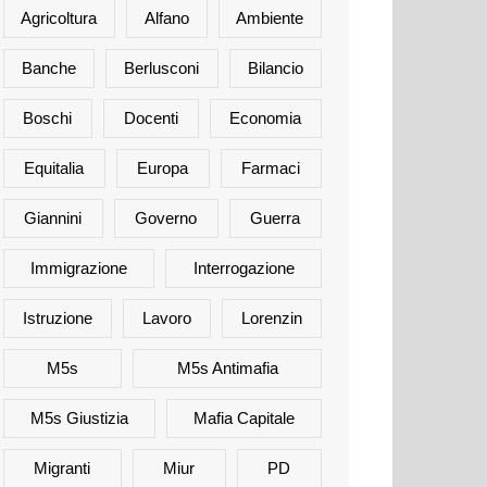
Agricoltura
Alfano
Ambiente
Banche
Berlusconi
Bilancio
Boschi
Docenti
Economia
Equitalia
Europa
Farmaci
Giannini
Governo
Guerra
Immigrazione
Interrogazione
Istruzione
Lavoro
Lorenzin
M5s
M5s Antimafia
M5s Giustizia
Mafia Capitale
Migranti
Miur
PD