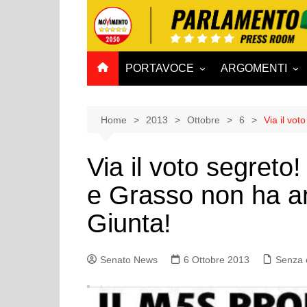
Salta
al
contenuto
PORTAVOCE
ARGOMENTI
CAMERA
Aff. Costituzionali
SENATO
Affari esteri
Home
2013
Ottobre
6
Via il vo
Affari sociali e San
Via il voto segreto
Agricoltura e agro
e Grasso non ha a
Ambiente e Territo
Antimafia
Giunta!
Attività produttive
Bilancio
Senato News
6 Ottobre 2013
Senza 
Comunicazioni e V
Rai