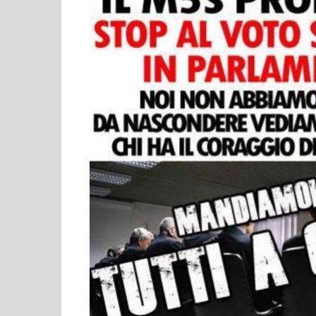
Cultura ed Istruzi
Difesa
Eventi
Finanze e tesoro
Giustizia
Lavori pubblici e T
Lavoro
Politiche europee
Rifiuti