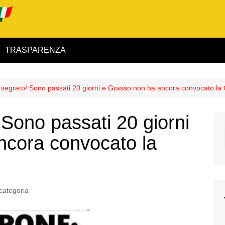
TRASPARENZA
 ed Interno
to segreto! Sono passati 20 giorni e Grasso non ha ancora convocato la 
ità
! Sono passati 20 giorni
alimentare
ncora convocato la
rio
categoria
igilanza