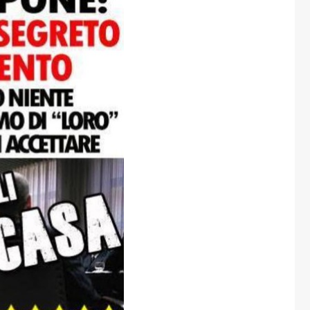
one
rasporti