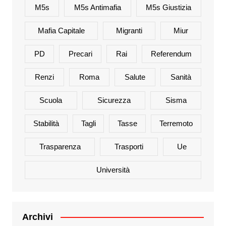
M5s
M5s Antimafia
M5s Giustizia
Mafia Capitale
Migranti
Miur
PD
Precari
Rai
Referendum
Renzi
Roma
Salute
Sanità
Scuola
Sicurezza
Sisma
Stabilità
Tagli
Tasse
Terremoto
Trasparenza
Trasporti
Ue
Università
Archivi