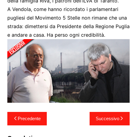
della famiglia Riva, i patroni dell’ILVA di Taranto.
A Vendola, come hanno ricordato i parlamentari
pugliesi del Movimento 5 Stelle non rimane che una
strada: dimettersi da Presidente della Regione Puglia
e andare a casa. Ha perso ogni credibilità.
Navigazione
Precedente
Successivo
articoli